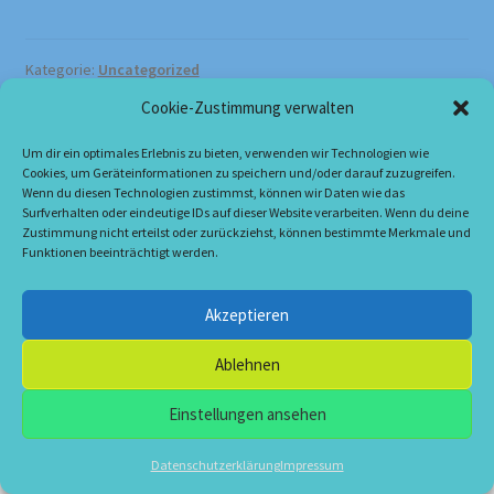
Kategorie:
Uncategorized
Cookie-Zustimmung verwalten
Um dir ein optimales Erlebnis zu bieten, verwenden wir Technologien wie
Cookies, um Geräteinformationen zu speichern und/oder darauf zuzugreifen.
Wenn du diesen Technologien zustimmst, können wir Daten wie das
Surfverhalten oder eindeutige IDs auf dieser Website verarbeiten. Wenn du deine
Zustimmung nicht erteilst oder zurückziehst, können bestimmte Merkmale und
© Dieter Benz Kunst 2026
Funktionen beeinträchtigt werden.
Datenschutzerklärung
Erstellt mit WooCommerce
.
Akzeptieren
Ablehnen
Einstellungen ansehen
0
Datenschutzerklärung
Impressum
Suchen
Suchen