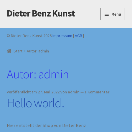
Dieter Benz Kunst
Zur
Zum
Menü
Navigation
Inhalt
springen
springen
Originale handsigniert – Direktverkauf Dieter Benz
© Dieter Benz Kunst 2026
Impressum
|
AGB
|
Warenkorb
Start
Autor: admin
Kasse
Autor:
admin
Kontakt
Widerrufsbelehrung
Veröffentlicht am
27. Mai 2022
von
admin
—
1 Kommentar
Hello world!
Hier entsteht der Shop von Dieter Benz