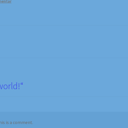
mentar
world!
“
this is a comment.